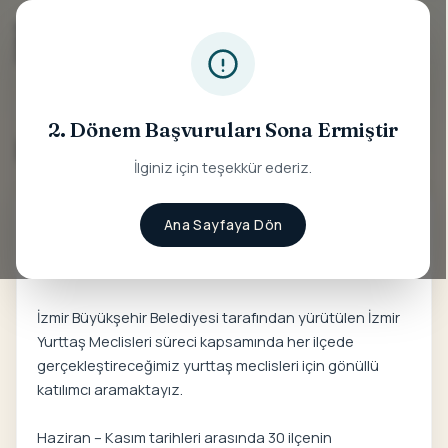
AÇIKLAMA
2. Dönem Başvuruları Sona Ermiştir
Başvuru başlamadan önce
İlginiz için teşekkür ederiz.
Vatandaşların görüşleriyle şekillenen, öğrenme ve
Ana Sayfaya Dön
müzakereye dayalı bir süreçle yerel yönetimin karar
alma mekanizmalarına katkı sunmaya hazır mısın?
İzmir Büyükşehir Belediyesi tarafından yürütülen İzmir
Yurttaş Meclisleri süreci kapsamında her ilçede
gerçekleştireceğimiz yurttaş meclisleri için gönüllü
katılımcı aramaktayız.
Haziran – Kasım tarihleri arasında 30 ilçenin