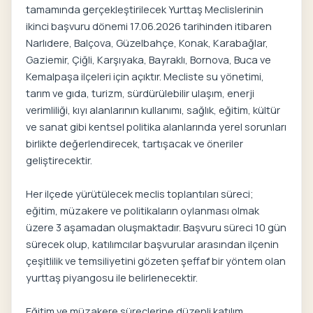
tamamında gerçekleştirilecek Yurttaş Meclislerinin
ikinci başvuru dönemi 17.06.2026 tarihinden itibaren
Narlıdere, Balçova, Güzelbahçe, Konak, Karabağlar,
Gaziemir, Çiğli, Karşıyaka, Bayraklı, Bornova, Buca ve
Kemalpaşa ilçeleri için açıktır. Mecliste su yönetimi,
tarım ve gıda, turizm, sürdürülebilir ulaşım, enerji
verimliliği, kıyı alanlarının kullanımı, sağlık, eğitim, kültür
ve sanat gibi kentsel politika alanlarında yerel sorunları
birlikte değerlendirecek, tartışacak ve öneriler
geliştirecektir.
Her ilçede yürütülecek meclis toplantıları süreci;
eğitim, müzakere ve politikaların oylanması olmak
üzere 3 aşamadan oluşmaktadır. Başvuru süreci 10 gün
sürecek olup, katılımcılar başvurular arasından ilçenin
çeşitlilik ve temsiliyetini gözeten şeffaf bir yöntem olan
yurttaş piyangosu ile belirlenecektir.
Eğitim ve müzakere süreçlerine düzenli katılım